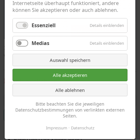
Internetseite überhaupt funktioniert, andere
können Sie akzeptieren oder auch ablehnen.
Essenziell
Details einblenden
Medias
Details einblenden
35 Millimeter – Retro Filmmagazin | 06/2015
von Barbara Scherer
Auswahl speichern
Alle akzeptieren
INHALTSVERZEICHNIS
Alle ablehnen
Bitte beachten Sie die jeweiligen
Datenschutzbestimmungen von verlinkten externen
Sortieren
Seiten.
Impressum
Datenschutz
Alameda Slim (Die Kühe sind los)
Bane (The Dark Knight Rises)