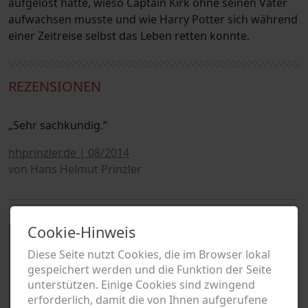
aufgelöst hätte, wieso Captain Kirk ohne seinen Vater
aufwachsen musste und wie Harry Potter sich während
einer Zeitreise selbst das Leben retten konnte.
REZENSIONEN
„Sehr sachkundig.“
hhprinzler.de | 08/2014
von Hans Helmut Prinzler
Cookie-Hinweis
Diese Seite nutzt Cookies, die im Browser lokal
gespeichert werden und die Funktion der Seite
unterstützen. Einige Cookies sind zwingend
erforderlich, damit die von Ihnen aufgerufene