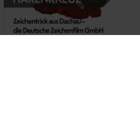
Über „Bienenstich und Hakenkreuz.
Zeichentrick aus Dachau – die
Deutsche Zeichenfilm GmbH“
„Armer Hansi“ ist einer der Klassiker des deutschen
Animationsfilm – ja, er ist eigentlich das einzige
Zeichentrickprodukt, das diesen Namen verdient,
zumindest von vor 1945. Das allermeiste Sonstige, was
in der Animation hergestellt wurde, war Werbung, auch
noch Jahrzehnte nach dem Krieg. Stichwort HB-
Männchen, Stichwort Mainzelmännchen. Rolf Giesen
bereitet dieses Stück Filmgeschichte gut lesbar auf,
angereichert mit Archivmaterialien und Interviews mit