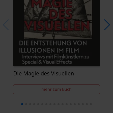
Fil
Das
Die Magie des Visuellen
mehr zum Buch